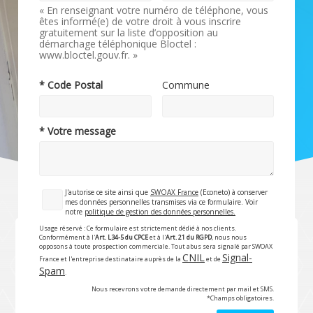
« En renseignant votre numéro de téléphone, vous
êtes informé(e) de votre droit à vous inscrire
gratuitement sur la liste d’opposition au
démarchage téléphonique Bloctel :
www.bloctel.gouv.fr. »
* Code Postal
Commune
* Votre message
J'autorise ce site ainsi que
SWOAX France
(Econeto) à conserver
mes données personnelles transmises via ce formulaire. Voir
notre
politique de gestion des données personnelles.
Usage réservé : Ce formulaire est strictement dédié à nos clients.
Conformément à l'
Art. L34-5 du CPCE
et à l'
Art. 21 du RGPD
, nous nous
opposons à toute prospection commerciale. Tout abus sera signalé par SWOAX
CNIL
Signal-
France et l'entreprise destinataire auprès de la
et de
Spam
.
Nous recevrons votre demande directement par mail et SMS.
*Champs obligatoires.