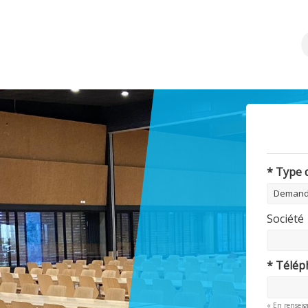
* Type
Société
* Télé
« En renseig