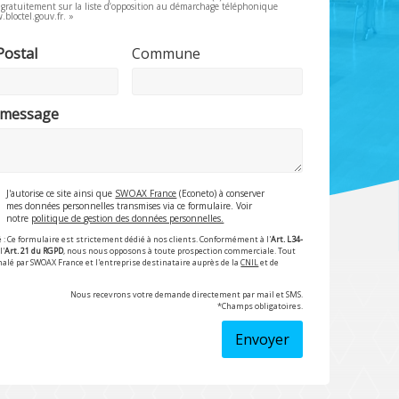
e gratuitement sur la liste d’opposition au démarchage téléphonique
.bloctel.gouv.fr. »
Postal
Commune
 message
J'autorise ce site ainsi que
SWOAX France
(Econeto) à conserver
mes données personnelles transmises via ce formulaire. Voir
notre
politique de gestion des données personnelles.
 : Ce formulaire est strictement dédié à nos clients. Conformément à l'
Art. L34-
l'
Art. 21 du RGPD
, nous nous opposons à toute prospection commerciale. Tout
nalé par SWOAX France et l'entreprise destinataire auprès de la
CNIL
et de
Nous recevrons votre demande directement par mail et SMS.
*Champs obligatoires.
Envoyer