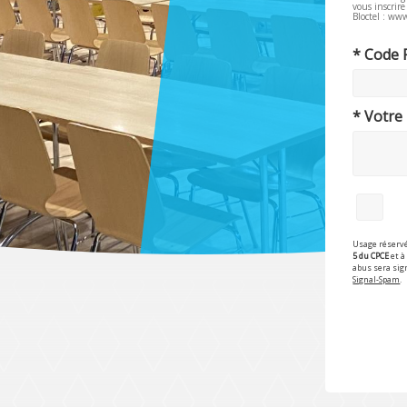
vous inscrir
Bloctel : www
* Code 
* Votre
Usage réservé
5 du CPCE
et à 
abus sera sig
Signal-Spam
.