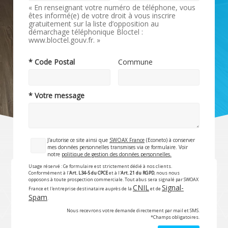
« En renseignant votre numéro de téléphone, vous
êtes informé(e) de votre droit à vous inscrire
gratuitement sur la liste d’opposition au
démarchage téléphonique Bloctel :
www.bloctel.gouv.fr. »
* Code Postal
Commune
* Votre message
J'autorise ce site ainsi que
SWOAX France
(Econeto) à conserver
mes données personnelles transmises via ce formulaire. Voir
notre
politique de gestion des données personnelles.
Usage réservé : Ce formulaire est strictement dédié à nos clients.
Conformément à l'
Art. L34-5 du CPCE
et à l'
Art. 21 du RGPD
, nous nous
opposons à toute prospection commerciale. Tout abus sera signalé par SWOAX
CNIL
Signal-
France et l'entreprise destinataire auprès de la
et de
Spam
.
Nous recevrons votre demande directement par mail et SMS.
*Champs obligatoires.