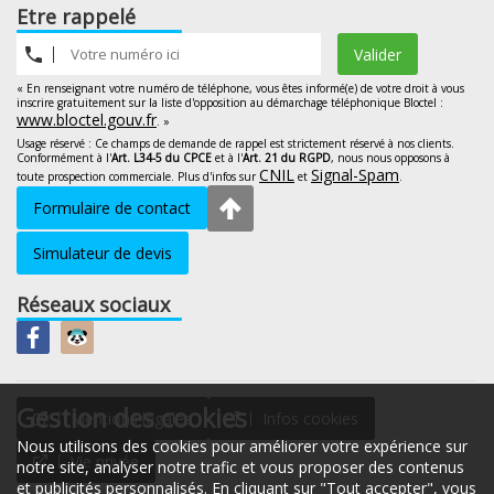
Etre rappelé
Valider
« En renseignant votre numéro de téléphone, vous êtes informé(e) de votre droit à vous
inscrire gratuitement sur la liste d'opposition au démarchage téléphonique Bloctel :
www.bloctel.gouv.fr
. »
Usage réservé : Ce champs de demande de rappel est strictement réservé à nos clients.
Conformément à l'
Art. L34-5 du CPCE
et à l'
Art. 21 du RGPD
, nous nous opposons à
CNIL
Signal-Spam
toute prospection commerciale. Plus d'infos sur
et
.
Formulaire de contact
Simulateur de devis
Réseaux sociaux
Gestion des cookies
Mentions légales
Infos cookies
Nous utilisons des cookies pour améliorer votre expérience sur
Vie privée
notre site, analyser notre trafic et vous proposer des contenus
et publicités personnalisés. En cliquant sur "Tout accepter", vous