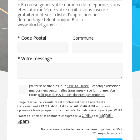
« En renseignant votre numéro de téléphone, vous
êtes informé(e) de votre droit à vous inscrire
gratuitement sur la liste d’opposition au
démarchage téléphonique Bloctel :
www.bloctel.gouv.fr. »
* Code Postal
Commune
* Votre message
J'autorise ce site ainsi que
SWOAX France
(Econeto) à conserver
mes données personnelles transmises via ce formulaire. Voir
notre
politique de gestion des données personnelles.
Usage réservé : Ce formulaire est strictement dédié à nos clients.
Conformément à l'
Art. L34-5 du CPCE
et à l'
Art. 21 du RGPD
, nous nous
opposons à toute prospection commerciale. Tout abus sera signalé par SWOAX
CNIL
Signal-
France et l'entreprise destinataire auprès de la
et de
Spam
.
Nous recevrons votre demande directement par mail et SMS.
*Champs obligatoires.