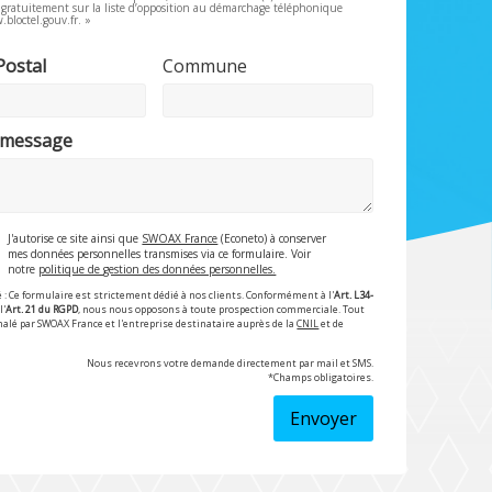
e gratuitement sur la liste d’opposition au démarchage téléphonique
.bloctel.gouv.fr. »
Postal
Commune
 message
J'autorise ce site ainsi que
SWOAX France
(Econeto) à conserver
mes données personnelles transmises via ce formulaire. Voir
notre
politique de gestion des données personnelles.
 : Ce formulaire est strictement dédié à nos clients. Conformément à l'
Art. L34-
l'
Art. 21 du RGPD
, nous nous opposons à toute prospection commerciale. Tout
nalé par SWOAX France et l'entreprise destinataire auprès de la
CNIL
et de
Nous recevrons votre demande directement par mail et SMS.
*Champs obligatoires.
Envoyer