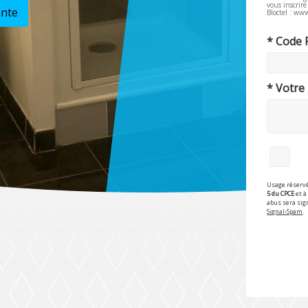
vous inscrir
ante
Bloctel : www
* Code 
* Votre
Usage réservé
5 du CPCE
et à 
abus sera sig
Signal-Spam
.