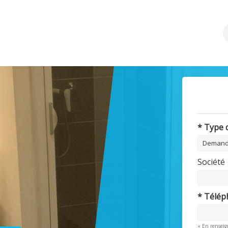
* Type
Société
* Télé
« En renseig