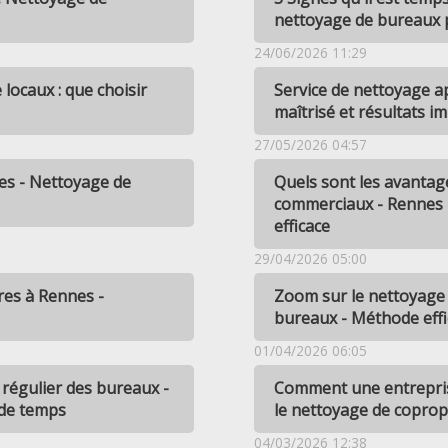
nettoyage de bureaux 
24/06/2026 11:29
locaux : que choisir
Service de nettoyage a
maîtrisé et résultats i
27/05/2026 04:57
nes - Nettoyage de
Quels sont les avantage
commerciaux - Rennes 
efficace
29/04/2026 05:00
res à Rennes -
Zoom sur le nettoyage
bureaux - Méthode effi
01/04/2026 06:05
 régulier des bureaux -
Comment une entrepris
 de temps
le nettoyage de coprop
04/03/2026 12:38